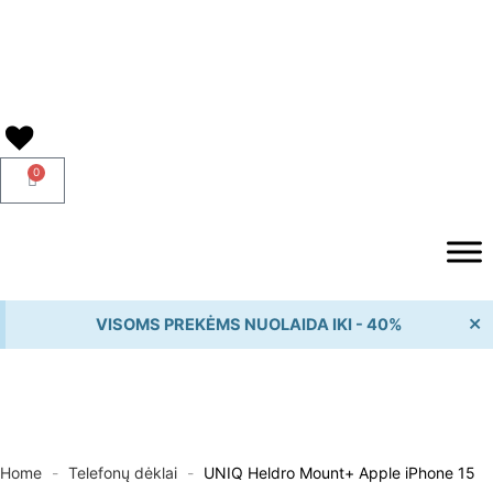
Pereiti
prie
turinio
0
Cart
×
VISOMS PREKĖMS NUOLAIDA IKI - 40%
Home
-
Telefonų dėklai
-
UNIQ Heldro Mount+ Apple iPhone 15