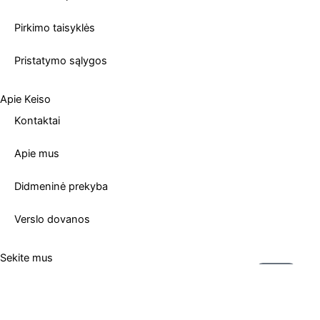
Pirkimo taisyklės
Pristatymo sąlygos
Apie Keiso
Kontaktai
Apie mus
Didmeninė prekyba
Verslo dovanos
Sekite mus
Submit
Email
F
I
a
n