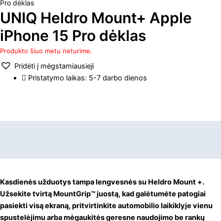
Pro dėklas
UNIQ Heldro Mount+ Apple
iPhone 15 Pro dėklas
Produkto šiuo metu neturime.
Pridėti į mėgstamiausieji
Pristatymo laikas: 5-7 darbo dienos
Aprašymas
Papildoma informacija
Kasdienės užduotys tampa lengvesnės su Heldro Mount +.
Užsekite tvirtą MountGrip™ juostą, kad galėtumėte patogiai
pasiekti visą ekraną, pritvirtinkite automobilio laikiklyje vienu
spustelėjimu arba mėgaukitės geresne naudojimo be rankų