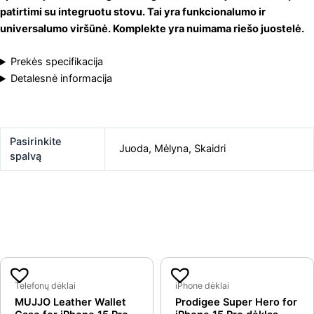
patirtimi su integruotu stovu. Tai yra funkcionalumo ir
universalumo viršūnė. Komplekte yra nuimama riešo juostelė.
Prekės specifikacija
Detalesnė informacija
Pasirinkite
Juoda
,
Mėlyna
,
Skaidri
spalvą
Original
Current
Original
Curre
Panašios prekės
price
price
price
price
Telefonų dėklai
iPhone dėklai
MUJJO Leather Wallet
Prodigee Super Hero for
was:
is:
was:
is: