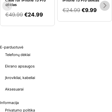
Case for iPhone 15 Pro
iPhone 15 Pro dėklas
€49.99.
€24.99.
€24.99.
€9.99
dėklas
€
24.99
€
9.99
€
49.99
€
24.99
E-parduotuvė
Telefonų dėklai
Ekrano apsaugos
Įkrovikliai, kabeliai
Aksesuarai
Informacija
Privatumo politika