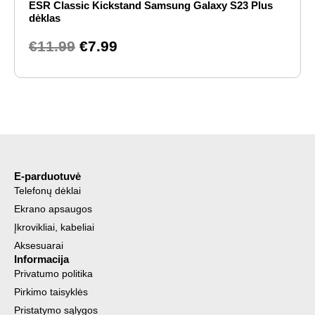
ESR Classic Kickstand Samsung Galaxy S23 Plus
was:
is:
dėklas
€11.99.
€7.99.
€
11.99
€
7.99
E-parduotuvė
Telefonų dėklai
Ekrano apsaugos
Įkrovikliai, kabeliai
Aksesuarai
Informacija
Privatumo politika
Pirkimo taisyklės
Pristatymo sąlygos