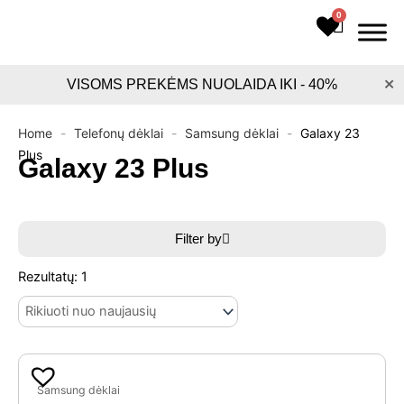
Pereiti
0
Cart
prie
turinio
×
VISOMS PREKĖMS NUOLAIDA IKI - 40%
Home
-
Telefonų dėklai
-
Samsung dėklai
-
Galaxy 23
Plus
Galaxy 23 Plus
Filter by
Rezultatų: 1
Original
Current
price
price
Samsung dėklai