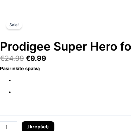
Sale!
Prodigee Super Hero fo
Original
Current
€
24.99
€
9.99
price
price
produkto
Pasirinkite spalvą
was:
is:
kiekis:
€24.99.
€9.99.
Prodigee
Super
Hero
for
iPhone
15
Į krepšelį
Pro