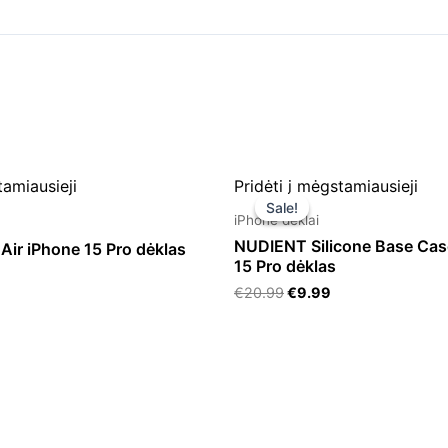
Original
Current
tamiausieji
Pridėti į mėgstamiausieji
price
price
Sale!
Sale!
was:
is:
iPhone dėklai
€20.99.
€9.99.
NUDIENT Silicone Base Cas
 Air iPhone 15 Pro dėklas
15 Pro dėklas
€
20.99
€
9.99