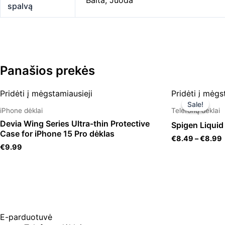
Balta
,
Juoda
spalvą
Panašios prekės
Pridėti į mėgstamiausieji
Pridėti į mėgs
Sale!
Sale!
iPhone dėklai
Telefonų dėklai
Devia Wing Series Ultra-thin Protective
Spigen Liquid
Case for iPhone 15 Pro dėklas
€
8.49
–
€
8.99
€
9.99
E-parduotuvė