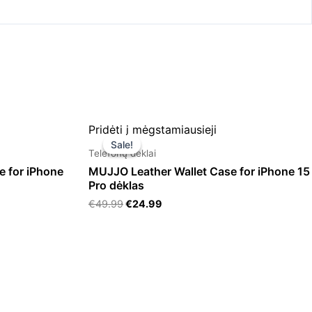
Original
Current
Pridėti į mėgstamiausieji
price
price
Sale!
Sale!
was:
is:
Telefonų dėklai
€49.99.
€24.99.
e for iPhone
MUJJO Leather Wallet Case for iPhone 15
Pro dėklas
€
49.99
€
24.99