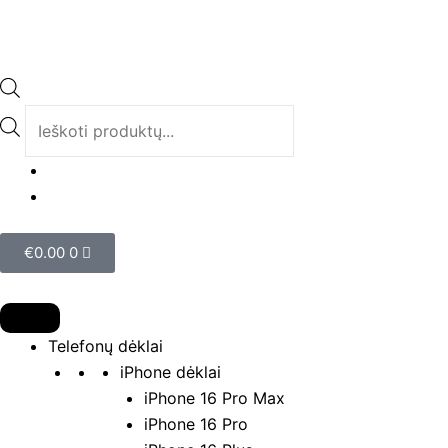
Pereiti
prie
turinio
Products
search
Cart
€
0.00
0
Telefonų dėklai
iPhone dėklai
iPhone 16 Pro Max
iPhone 16 Pro