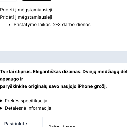
dėklas
Pridėti į mėgstamiausieji
Pridėti į mėgstamiausieji
Pristatymo laikas: 2-3 darbo dienos
Aprašymas
Papildoma informacija
Tvirtai stiprus. Elegantiškas dizainas. Dviejų medžiagų dė
apsaugo ir
paryškinkite originalų savo naujojo iPhone grožį.
Prekės specifikacija
Detalesnė informacija
Pasirinkite