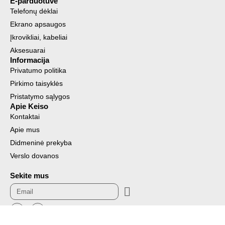
E-parduotuvė
Telefonų dėklai
Ekrano apsaugos
Įkrovikliai, kabeliai
Aksesuarai
Informacija
Privatumo politika
Pirkimo taisyklės
Pristatymo sąlygos
Apie Keiso
Kontaktai
Apie mus
Didmeninė prekyba
Verslo dovanos
Sekite mus
Submit
Email
F
I
a
n
c
s