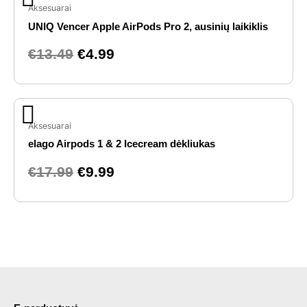
price
price
Aksesuarai
was:
is:
UNIQ Vencer Apple AirPods Pro 2, ausinių laikiklis
€13.49.
€4.99.
€
13.49
€
4.99
Original
Current
price
price
Aksesuarai
was:
is:
elago Airpods 1 & 2 Icecream dėkliukas
€17.99.
€9.99.
€
17.99
€
9.99