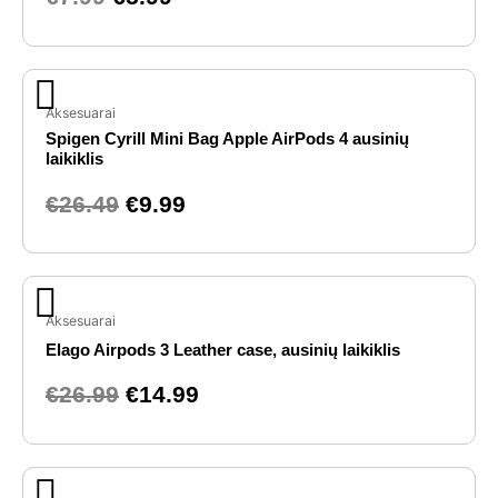
Original
Current
price
price
Aksesuarai
Spigen Cyrill Mini Bag Apple AirPods 4 ausinių
was:
is:
laikiklis
€26.49.
€9.99.
€
26.49
€
9.99
Original
Current
price
price
Aksesuarai
was:
is:
Elago Airpods 3 Leather case, ausinių laikiklis
€26.99.
€14.99.
€
26.99
€
14.99
Original
Current