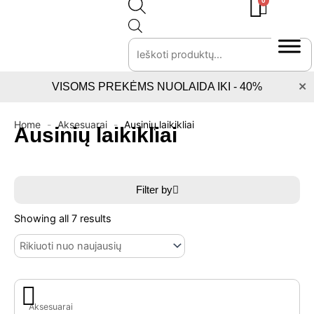
0
Cart
Pereiti
Products
prie
search
turinio
×
VISOMS PREKĖMS NUOLAIDA IKI - 40%
Home
-
Aksesuarai
-
Ausinių laikikliai
Ausinių laikikliai
Filter by
Sorted
by
Showing all 7 results
latest
Original
Current
price
price
Aksesuarai