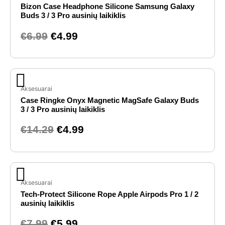
Bizon Case Headphone Silicone Samsung Galaxy
was:
is:
Buds 3 / 3 Pro ausinių laikiklis
€6.99.
€4.99.
€
6.99
€
4.99
Original
Current
price
price
Aksesuarai
Case Ringke Onyx Magnetic MagSafe Galaxy Buds
was:
is:
3 / 3 Pro ausinių laikiklis
€14.29.
€4.99.
€
14.29
€
4.99
Original
Current
price
price
Aksesuarai
Tech-Protect Silicone Rope Apple Airpods Pro 1 / 2
was:
is:
ausinių laikiklis
€7.99.
€5.99.
€
7.99
€
5.99