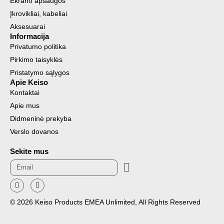
Ekrano apsaugos
Įkrovikliai, kabeliai
Aksesuarai
Informacija
Privatumo politika
Pirkimo taisyklės
Pristatymo sąlygos
Apie Keiso
Kontaktai
Apie mus
Didmeninė prekyba
Verslo dovanos
Sekite mus
Submit
Email
F
I
a
n
c
s
© 2026 Keiso Products EMEA Unlimited, All Rights Reserved
e
t
b
a
o
g
o
r