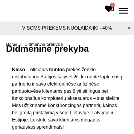
Pereiti
0
Cart
prie
turinio
×
VISOMS PREKĖMS NUOLAIDA IKI - 40%
Home
-
Didmeninė prekyba
Didmeninė prekyba
Keiso
– oficialus
tomtoc
prekės ženklo
distributorius Baltijos šalyse! 🌟 Jei norite tapti mūsų
partneriu ir savo elektroninėse ar fizinėse
parduotuvėse klientams pasiūlyti stilingus bei
funkcionalius kompiuterių aksesuarus – susisiekite!
Mes užtikriname konkurencingas partnerių kainas
bei greitą pristatymą visoje Lietuvoje, Latvijoje ir
Estijoje. Leiskite savo klientams mėgautis
geriausiais sprendimais!