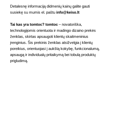
Detalesnę informaciją didmenių kainų galite gauti
susiekę su mumis el. paštu
info@keiso.lt
Tai kas yra tomtoc? tomtoc
– novatoriška,
technologijomis orientuota ir madingo dizaino prekės
ženklas, skirtas apsaugoti klientų skaitmeninius
įrenginius. Šis prekinis ženklas atsižvelgia į klientų
poreikius, orientuojasi į aukštą kokybę, funkcionalumą,
apsaugą ir individualų pritaikymą bei tobulą produktų
prigludimą.