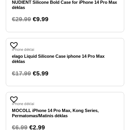
NUDIENT Silicone Bold Case for iPhone 14 Pro Max
was:
is:
dėklas
€29.99.
€9.99.
€
29.99
€
9.99
Original
Current
price
price
iPhone dėklai
elago Liquid Silicone Case iphone 14 Pro Max
was:
is:
dėklas
€17.99.
€5.99.
€
17.99
€
5.99
Original
Current
price
price
iPhone dėklai
MOCOLL iPhone 14 Pro Max, Kong Series,
was:
is:
Permatomas/Matinis dėklas
€6.99.
€2.99.
€
6.99
€
2.99