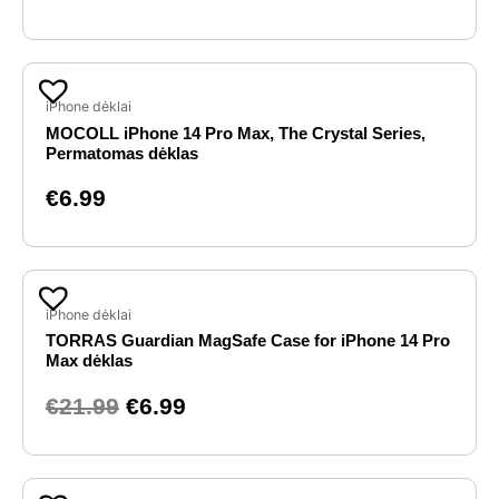
iPhone dėklai
MOCOLL iPhone 14 Pro Max, The Crystal Series,
Permatomas dėklas
€
6.99
Original
Current
price
price
iPhone dėklai
TORRAS Guardian MagSafe Case for iPhone 14 Pro
was:
is:
Max dėklas
€21.99.
€6.99.
€
21.99
€
6.99
Original
Current