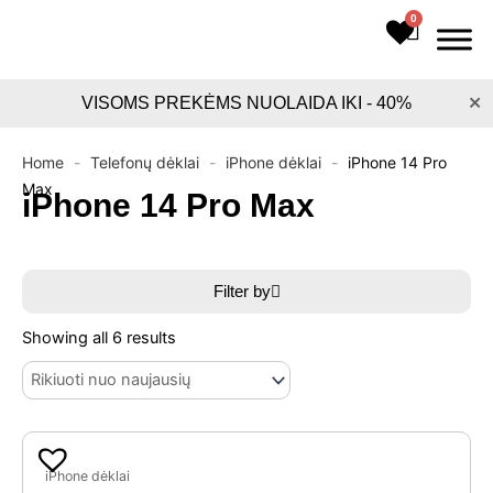
Pereiti
0
Cart
prie
turinio
×
VISOMS PREKĖMS NUOLAIDA IKI - 40%
Home
-
Telefonų dėklai
-
iPhone dėklai
-
iPhone 14 Pro
Max
iPhone 14 Pro Max
Filter by
Sorted
by
Showing all 6 results
latest
Original
Current
price
price
iPhone dėklai