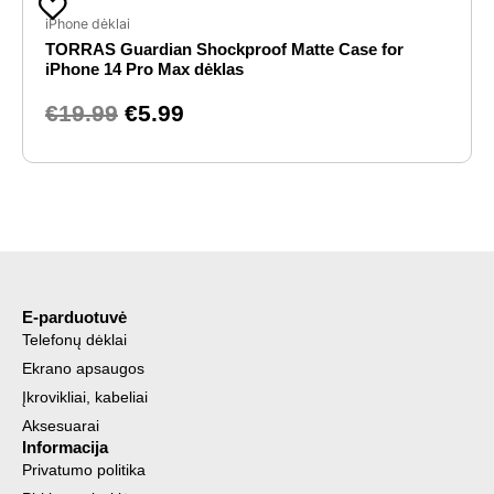
price
price
iPhone dėklai
TORRAS Guardian Shockproof Matte Case for
was:
is:
iPhone 14 Pro Max dėklas
€19.99.
€5.99.
€
19.99
€
5.99
E-parduotuvė
Telefonų dėklai
Ekrano apsaugos
Įkrovikliai, kabeliai
Aksesuarai
Informacija
Privatumo politika