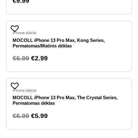
€
9.99
Original
Current
price
price
iPhone dėklai
MOCOLL iPhone 13 Pro Max, Kong Series,
was:
is:
Permatomas/Matinis dėklas
€6.99.
€2.99.
€
6.99
€
2.99
Original
Current
price
price
iPhone dėklai
MOCOLL iPhone 13 Pro Max, The Crystal Series,
was:
is:
Permatomas dėklas
€6.99.
€5.99.
€
6.99
€
5.99