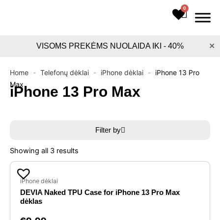
Pereiti
0
Cart
prie
turinio
×
VISOMS PREKĖMS NUOLAIDA IKI - 40%
Home
-
Telefonų dėklai
-
iPhone dėklai
-
iPhone 13 Pro
Max
iPhone 13 Pro Max
Filter by
Sorted
by
Showing all 3 results
latest
iPhone dėklai
DEVIA Naked TPU Case for iPhone 13 Pro Max
dėklas