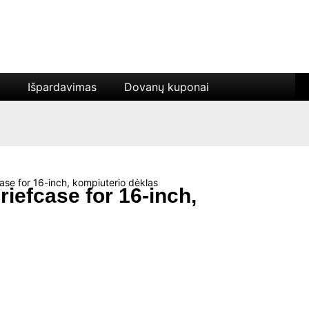
Išpardavimas
Dovanų kuponai
se for 16-inch, kompiuterio dėklas
iefcase for 16-inch,