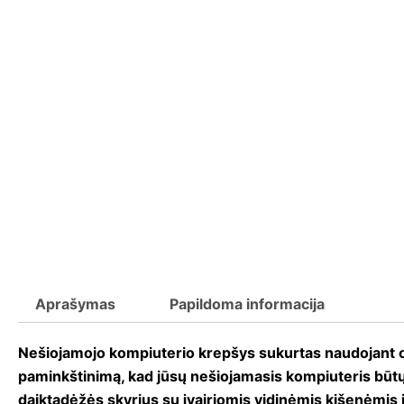
Aprašymas
Papildoma informacija
Nešiojamojo kompiuterio krepšys sukurtas naudojant or
paminkštinimą, kad jūsų nešiojamasis kompiuteris būt
daiktadėžės skyrius su įvairiomis vidinėmis kišenėmis ir