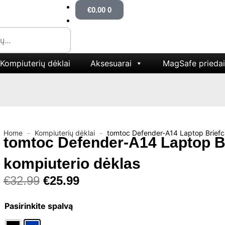
Cart
€
0.00
0
Kompiuterių dėklai
Aksesuarai
MagSafe priedai
Home
-
Kompiuterių dėklai
-
tomtoc Defender-A14 Laptop Briefca
tomtoc Defender-A14 Laptop Br
kompiuterio dėklas
Original
Current
€
32.99
€
25.99
price
price
produkto
was:
is:
Pasirinkite spalvą
kiekis:
€32.99.
€25.99.
tomtoc