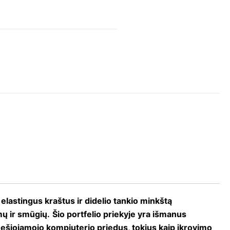
astingus kraštus ir didelio tankio minkštą
ų ir smūgių.
Šio portfelio priekyje yra išmanus
i nešiojamojo kompiuterio priedus, tokius kaip įkrovimo