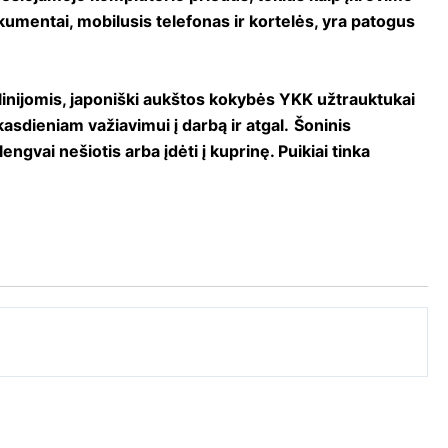
kumentai, mobilusis telefonas ir kortelės, yra patogus
linijomis, japoniški aukštos kokybės YKK užtrauktukai
asdieniam važiavimui į darbą ir atgal.
Šoninis
ngvai nešiotis arba įdėti į kuprinę. Puikiai tinka