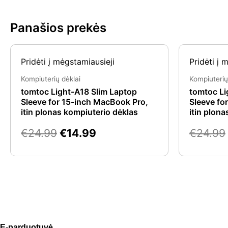
Panašios prekės
Original
Current
Pridėti į mėgstamiausieji
Pridėti į 
price
price
was:
is:
Kompiuterių dėklai
Kompiuterių
€24.99.
€14.99.
tomtoc Light-A18 Slim Laptop
tomtoc Li
Sleeve for 15-inch MacBook Pro,
Sleeve fo
itin plonas kompiuterio dėklas
itin plon
€
24.99
€
14.99
€
24.99
E-parduotuvė