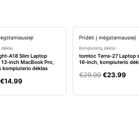
Original
Current
Original
Cur
mėgstamiausieji
Pridėti į mėgstamiausieji
price
price
price
pric
was:
is:
was:
is:
 dėklai
Kompiuterių dėklai
€24.99.
€14.99.
€29.99.
€23
ght-A18 Slim Laptop
tomtoc Terra-27 Laptop s
r 13-inch MacBook Pro,
16-inch, kompiuterio dėk
as kompiuterio dėklas
€
29.99
€
23.99
€
14.99