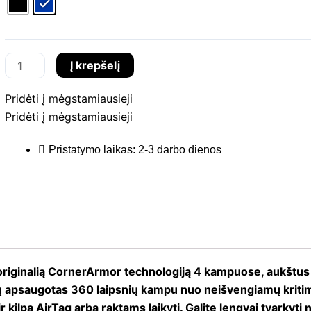
Defender-
A14
Laptop
Į krepšelį
Briefcase
for
Pridėti į mėgstamiausieji
16-
Pridėti į mėgstamiausieji
inch,
kompiuterio
Pristatymo laikas: 2-3 darbo dienos
dėklas
iginalią CornerArmor technologiją 4 kampuose, aukštus el
ų apsaugotas 360 laipsnių kampu nuo neišvengiamų kritim
 kilpa AirTag arba raktams laikyti. Galite lengvai tvarkyt