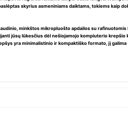
s paslėptas skyrius asmeniniams daiktams, tokiems kaip do
audinio, minkštos mikropluošto apdailos su rafinuotomis 
ijanti jūsų lūkesčius dėl nešiojamojo kompiuterio krepšio k
pšys yra minimalistinio ir kompaktiško formato, jį galima le