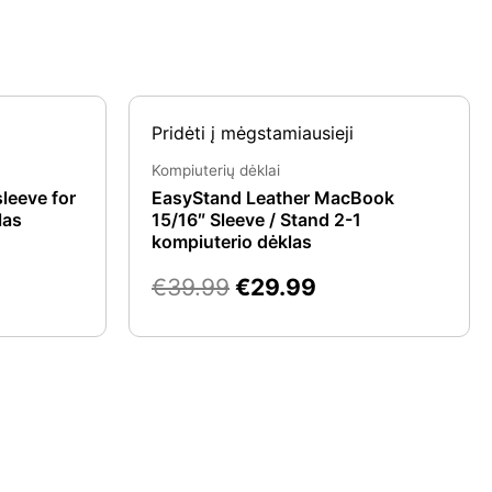
rent
Original
Current
Pridėti į mėgstamiausieji
e
price
price
was:
is:
Kompiuterių dėklai
.99.
€39.99.
€29.99.
leeve for
EasyStand Leather MacBook
las
15/16″ Sleeve / Stand 2-1
kompiuterio dėklas
€
39.99
€
29.99