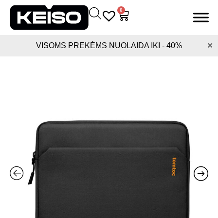
Pereiti
0
0
Cart
prie
turinio
×
VISOMS PREKĖMS NUOLAIDA IKI - 40%