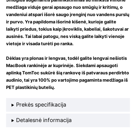
Smūgius sugeriantis paminkštinimas su minkšta vilnone
medžiaga viduje gerai apsaugo nuo smūgių ir kritimų, o
vandeniui atspari išorė saugo įrenginį nuo vandens purslų
ir purvo. Yra papildoma išorinė kišenė, kurioje galite
laikyti priedus, tokius kaip įkroviklis, kabeliai, šakotuvai ar
ausinės. Tai labai patogu, nes viską galite laikyti vienoje
vietoje ir visada turėti po ranka.
Dėklas yra plonas ir lengvas, todėl galite lengvai nešiotis
MacBook rankinėje ar kuprinėje.
Siekdami apsaugoti
aplinką TomToc sukūrė šią rankovę iš patvaraus perdirbto
audinio, tai yra 100% po vartojimo pagaminta medžiaga iš
PET plastikinių butelių.
Prekės specifikacija
Detalesnė informacija