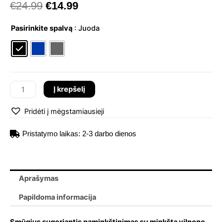
Original
Current
€
24.99
€
14.99
price
price
produkto
was:
is:
Pasirinkite spalvą
: Juoda
kiekis:
€24.99.
€14.99.
tomtoc
Light-
A18
Slim
Į krepšelį
Laptop
Sleeve
Pridėti į mėgstamiausieji
for
13-
Pristatymo laikas: 2-3 darbo dienos
inch
MacBook
Pro,
itin
Aprašymas
plonas
Papildoma informacija
kompiuterio
dėklas