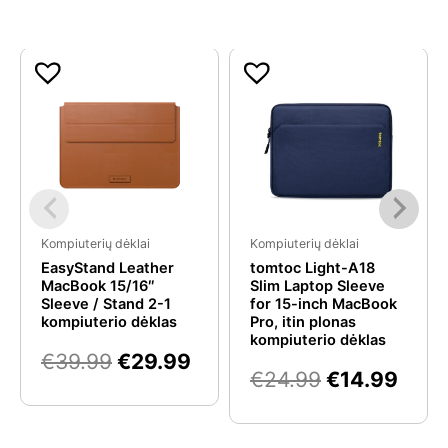
Original
Current
Original
Curr
Panašios prekės
price
price
price
pric
was:
is:
was:
is:
€39.99.
€29.99.
€24.99.
€14.
Kompiuterių dėklai
Kompiuterių dėklai
EasyStand Leather
tomtoc Light-A18
MacBook 15/16″
Slim Laptop Sleeve
Sleeve / Stand 2-1
for 15-inch MacBook
kompiuterio dėklas
Pro, itin plonas
kompiuterio dėklas
€
39.99
€
29.99
€
24.99
€
14.99