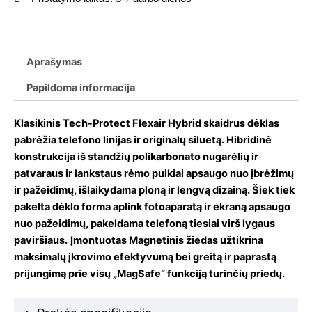
Aprašymas
Papildoma informacija
Klasikinis Tech-Protect Flexair Hybrid skaidrus dėklas
pabrėžia telefono linijas ir originalų siluetą. Hibridinė
konstrukcija iš standžių polikarbonato nugarėlių ir
patvaraus ir lankstaus rėmo puikiai apsaugo nuo įbrėžimų
ir pažeidimų, išlaikydama ploną ir lengvą dizainą. Šiek tiek
pakelta dėklo forma aplink fotoaparatą ir ekraną apsaugo
nuo pažeidimų, pakeldama telefoną tiesiai virš lygaus
paviršiaus.
Įmontuotas Magnetinis žiedas užtikrina
maksimalų įkrovimo efektyvumą bei greitą ir paprastą
prijungimą prie visų „MagSafe“ funkciją turinčių priedų.