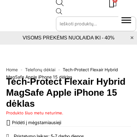
0
Cart
Pereiti
Products
prie
search
turinio
×
VISOMS PREKĖMS NUOLAIDA IKI - 40%
Home
-
Telefonų dėklai
-
Tech-Protect Flexair Hybrid
MagSafe Apple iPhone 15 dėklas
Tech-Protect Flexair Hybrid
MagSafe Apple iPhone 15
dėklas
Produkto šiuo metu neturime.
Pridėti į mėgstamiausieji
Pristatymo laikas: 5-7 darbo dienos