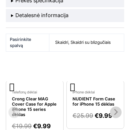
Prekės specifikacija
Detalesnė informacija
Pasirinkite
Skaidri
,
Skaidri su blizgučiais
spalvą
Original
Current
Original
Curre
Panašios prekės
price
price
price
price
Telefonų dėklai
iPhone dėklai
Crong Clear MAG
NUDIENT Form Case
was:
is:
was:
is:
Cover Case for Apple
for iPhone 15 dėklas
€19.99.
€9.99.
€25.99.
€9.99
iPhone 15 series
dėklas
€
25.99
€
9.99
€
19.99
€
9.99