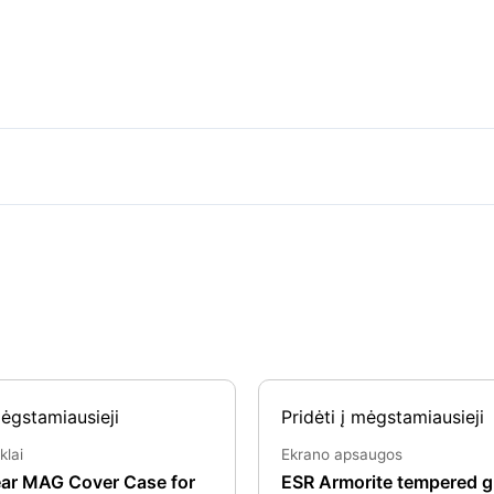
Original
Current
Original
Curre
mėgstamiausieji
Pridėti į mėgstamiausieji
price
price
price
price
was:
is:
was:
is:
klai
Ekrano apsaugos
€19.99.
€9.99.
€11.39.
€7.99.
ar MAG Cover Case for
ESR Armorite tempered g