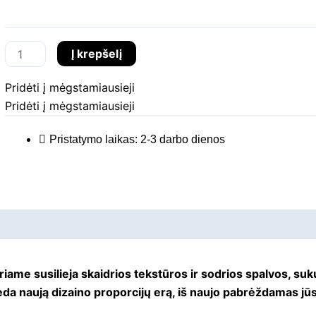
Case
for
iPhone
Į krepšelį
15
dėklas
Pridėti į mėgstamiausieji
Pridėti į mėgstamiausieji
Pristatymo laikas: 2-3 darbo dienos
ame susilieja skaidrios tekstūros ir sodrios spalvos, suku
eda naują dizaino proporcijų erą, iš naujo pabrėždamas jūs