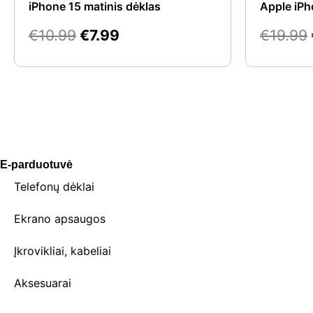
iPhone 15 matinis dėklas
Apple iPh
€
10.99
€
7.99
€
19.99
E-parduotuvė
Telefonų dėklai
Ekrano apsaugos
Įkrovikliai, kabeliai
Aksesuarai