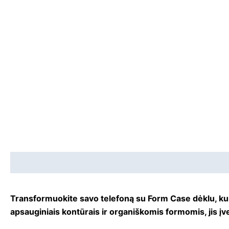
Aprašymas
Papildoma informacija
Transformuokite savo telefoną su Form Case dėklu, kuri
apsauginiais kontūrais ir organiškomis formomis, jis įv