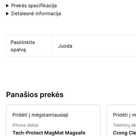
Prekės specifikacija
Detalesnė informacija
Pasirinkite
Juoda
spalvą
Panašios prekės
Original
Current
Pridėti į mėgstamiausieji
Pridėti į 
price
price
was:
is:
iPhone dėklai
Telefonų dė
€10.99.
€7.99.
Tech-Protect MagMat Magsafe
Crong Cle