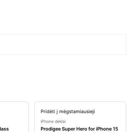
nt
Original
Current
Pridėti į mėgstamiausieji
price
price
was:
is:
iPhone dėklai
€24.99.
€9.99.
lass
Prodigee Super Hero for iPhone 15