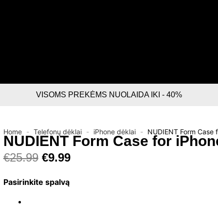
VISOMS PREKĖMS NUOLAIDA IKI - 40%
Home
-
Telefonų dėklai
-
iPhone dėklai
-
NUDIENT Form Case fo
NUDIENT Form Case for iPhone
Original
Current
€
25.99
€
9.99
price
price
produkto
was:
is:
Pasirinkite spalvą
kiekis:
€25.99.
€9.99.
NUDIENT
Form