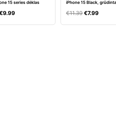
one 15 series dėklas
iPhone 15 Black, grūdinta
€
9.99
€
11.39
€
7.99