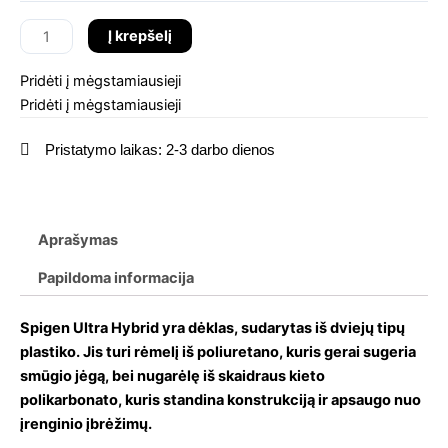
Samsung
Į krepšelį
Galaxy
S23
Pridėti į mėgstamiausieji
dėklas
Pridėti į mėgstamiausieji
Pristatymo laikas: 2-3 darbo dienos
Aprašymas
Papildoma informacija
Spigen Ultra Hybrid yra dėklas, sudarytas iš dviejų tipų
plastiko. Jis turi rėmelį iš poliuretano, kuris gerai sugeria
smūgio jėgą, bei nugarėlę iš skaidraus kieto
polikarbonato, kuris standina konstrukciją ir apsaugo nuo
įrenginio įbrėžimų.