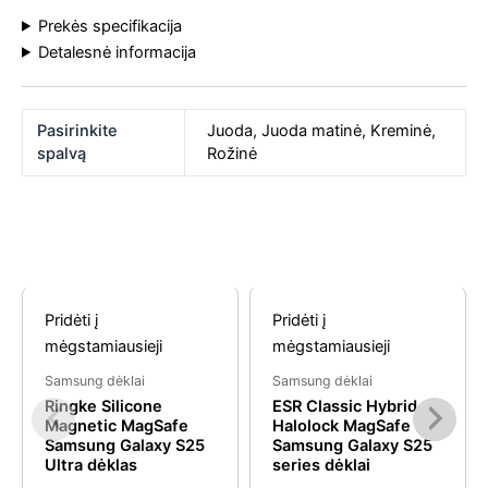
Prekės specifikacija
Detalesnė informacija
Pasirinkite
Juoda
,
Juoda matinė
,
Kreminė
,
spalvą
Rožinė
Original
Curre
Panašios prekės
Pridėti į
Pridėti į
price
price
mėgstamiausieji
mėgstamiausieji
was:
is:
Samsung dėklai
Samsung dėklai
€12.99.
€8.99
Ringke Silicone
ESR Classic Hybrid
Magnetic MagSafe
Halolock MagSafe
Samsung Galaxy S25
Samsung Galaxy S25
Ultra dėklas
series dėklai