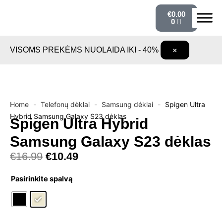
Pereiti
Cart
€
0.00
prie
0
turinio
VISOMS PREKĖMS NUOLAIDA IKI - 40%
×
Home
-
Telefonų dėklai
-
Samsung dėklai
-
Spigen Ultra
Hybrid Samsung Galaxy S23 dėklas
Spigen Ultra Hybrid
Samsung Galaxy S23 dėklas
Original
Current
€
16.99
€
10.49
price
price
produkto
was:
is:
Pasirinkite spalvą
kiekis:
€16.99.
€10.49.
Spigen
Ultra
Hybrid