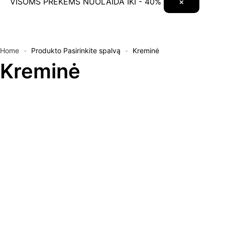
VISOMS PREKĖMS NUOLAIDA IKI - 40%
×
Home
-
Produkto Pasirinkite spalvą
-
Kreminė
Kreminė