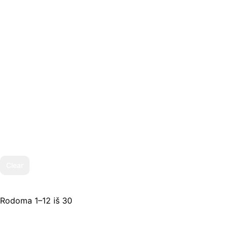
Clear
Sorted
by
Rodoma 1–12 iš 30
latest