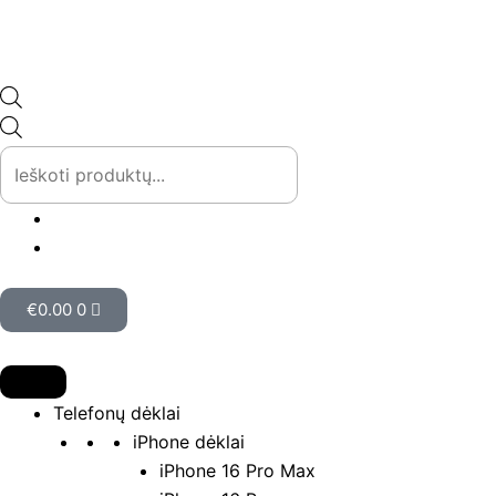
Pereiti
prie
turinio
Products
search
Cart
€
0.00
0
Telefonų dėklai
iPhone dėklai
iPhone 16 Pro Max