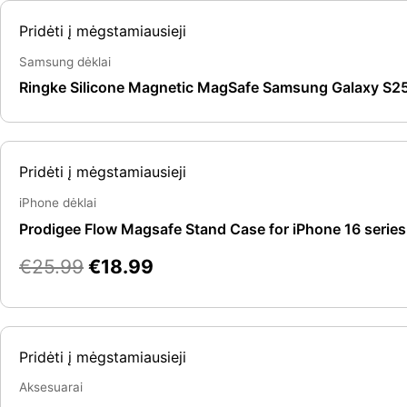
Pridėti į mėgstamiausieji
Samsung dėklai
Ringke Silicone Magnetic MagSafe Samsung Galaxy S25 
Original
Current
Pridėti į mėgstamiausieji
price
price
was:
is:
iPhone dėklai
€25.99.
€18.99.
Prodigee Flow Magsafe Stand Case for iPhone 16 series
€
25.99
€
18.99
Original
Current
Pridėti į mėgstamiausieji
price
price
was:
is:
Aksesuarai