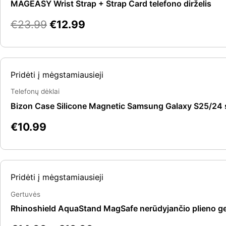
€23.99.
€12.99.
MAGEASY Wrist Strap + Strap Card telefono dirželis
€
23.99
€
12.99
Pridėti į mėgstamiausieji
Telefonų dėklai
Bizon Case Silicone Magnetic Samsung Galaxy S25/24 s
€
10.99
Pridėti į mėgstamiausieji
Gertuvės
Rhinoshield AquaStand MagSafe nerūdyjančio plieno ge