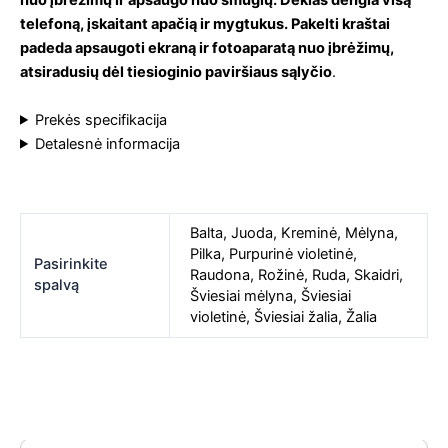
nuo įbrėžimų ir apsaugo nuo smūgių. Dėklas dengia visą
telefoną, įskaitant apačią ir mygtukus. Pakelti kraštai
padeda apsaugoti ekraną ir fotoaparatą nuo įbrėžimų,
atsiradusių dėl tiesioginio paviršiaus sąlyčio
.
Prekės specifikacija
Detalesnė informacija
Balta
,
Juoda
,
Kreminė
,
Mėlyna
,
Pilka
,
Purpurinė violetinė
,
Pasirinkite
Raudona
,
Rožinė
,
Ruda
,
Skaidri
,
spalvą
Šviesiai mėlyna
,
Šviesiai
violetinė
,
Šviesiai žalia
,
Žalia