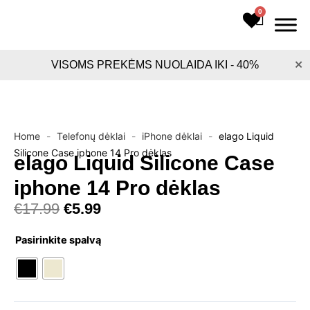
Pereiti
0
Cart
prie
turinio
×
VISOMS PREKĖMS NUOLAIDA IKI - 40%
Home
-
Telefonų dėklai
-
iPhone dėklai
-
elago Liquid
Silicone Case iphone 14 Pro dėklas
elago Liquid Silicone Case
iphone 14 Pro dėklas
Original
Current
€
17.99
€
5.99
price
price
produkto
was:
is:
Pasirinkite spalvą
kiekis:
€17.99.
€5.99.
elago
Liquid
Silicone