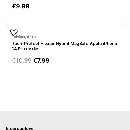
€
9.99
Original
Current
price
price
Telefonų dėklai
Tech-Protect Flexair Hybrid MagSafe Apple iPhone
was:
is:
14 Pro dėklas
€10.99.
€7.99.
€
10.99
€
7.99
E-parduotuvė