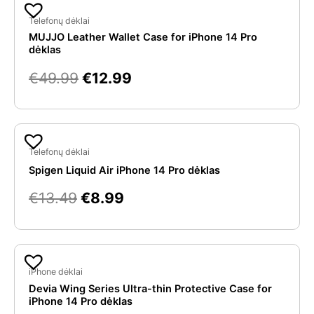
Original
Current
Panašios prekės
price
price
Telefonų dėklai
MUJJO Leather Wallet Case for iPhone 14 Pro
was:
is:
dėklas
€49.99.
€12.99.
€
49.99
€
12.99
Original
Current
price
price
Telefonų dėklai
was:
is:
Spigen Liquid Air iPhone 14 Pro dėklas
€13.49.
€8.99.
€
13.49
€
8.99
iPhone dėklai
Devia Wing Series Ultra-thin Protective Case for
iPhone 14 Pro dėklas