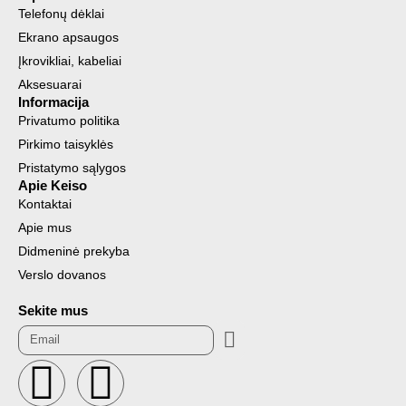
Telefonų dėklai
Ekrano apsaugos
Įkrovikliai, kabeliai
Aksesuarai
Informacija
Privatumo politika
Pirkimo taisyklės
Pristatymo sąlygos
Apie Keiso
Kontaktai
Apie mus
Didmeninė prekyba
Verslo dovanos
Sekite mus
Submit
Email
F
I