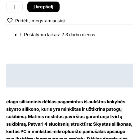
Case
Į krepšelį
iphone
14
Pridėti į mėgstamiausieji
Pro
dėklas
Pristatymo laikas: 2-3 darbo dienos
Aprašymas
Papildoma informacija
elago silikoninis dėklas pagamintas iš aukštos kokybės
skysto silikono, kuris yra minkštas ir užtikrina patogų
sukibimą. Matinis neslidus paviršius garantuoja tvirtą
sukibimą. Patvari 4 sluoksnių struktūra: Skystas silikonas,
kietas PC ir minkštas mikropluošto pamušalas apsaugo