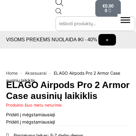
Cart
Pereiti
Products
€
0.00
prie
search
0
turinio
VISOMS PREKĖMS NUOLAIDA IKI - 40%
×
Home
-
Aksesuarai
-
ELAGO Airpods Pro 2 Armor Case
ausinių laikiklis
ELAGO Airpods Pro 2 Armor
Case ausinių laikiklis
Produkto šiuo metu neturime.
Pridėti į mėgstamiausieji
Pridėti į mėgstamiausieji
Pristatymo laikas: 5-7 darbo dienos