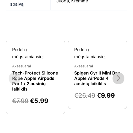
Juoda
,
Kreminė
spalvą
Original
Current
Original
Curre
Panašios prekės
Pridėti į
Pridėti į
price
price
price
price
mėgstamiausieji
mėgstamiausieji
was:
is:
was:
is:
Aksesuarai
Aksesuarai
€7.99.
€5.99.
€26.49.
€9.99
Tech-Protect Silicone
Spigen Cyrill Mini Bag
Rope Apple Airpods
Apple AirPods 4
Pro 1 / 2 ausinių
ausinių laikiklis
laikiklis
€
26.49
€
9.99
€
7.99
€
5.99