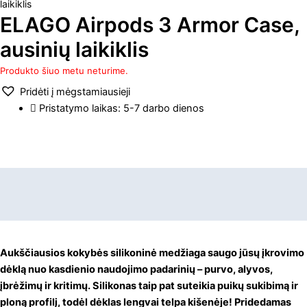
laikiklis
ELAGO Airpods 3 Armor Case,
ausinių laikiklis
Produkto šiuo metu neturime.
Pridėti į mėgstamiausieji
Pristatymo laikas: 5-7 darbo dienos
Aprašymas
Papildoma informacija
Aukščiausios kokybės silikoninė medžiaga saugo jūsų įkrovimo
dėklą nuo kasdienio naudojimo padarinių – purvo, alyvos,
įbrėžimų ir kritimų. Silikonas taip pat suteikia puikų sukibimą ir
ploną profilį, todėl dėklas lengvai telpa kišenėje! Pridedamas