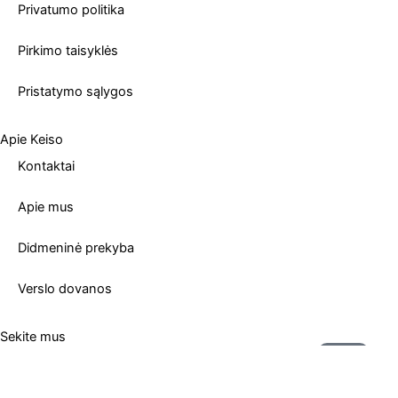
Privatumo politika
Pirkimo taisyklės
Pristatymo sąlygos
Apie Keiso
Kontaktai
Apie mus
Didmeninė prekyba
Verslo dovanos
Sekite mus
Submit
Email
F
I