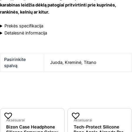
karabinas leidžia dėklą patogiai pritvirtinti prie kuprinės,
rankinės, kelnių ar kitur.
Prekės specifikacija
Detalesnė informacija
Pasirinkite
Juoda
,
Kreminė
,
Titano
spalvą
Original
Current
Original
Curren
Panašios prekės
price
price
price
price
Aksesuarai
Aksesuarai
Bizon Case Headphone
Tech-Protect Silicone
was:
is:
was:
is: