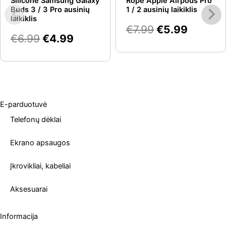
Silicone Samsung Galaxy
Rope Apple Airpods Pro
€6.99.
€4.99.
€7.99.
€5.99.
Buds 3 / 3 Pro ausinių
1 / 2 ausinių laikiklis
laikiklis
€
7.99
€
5.99
€
6.99
€
4.99
E-parduotuvė
Telefonų dėklai
Ekrano apsaugos
Įkrovikliai, kabeliai
Aksesuarai
Informacija