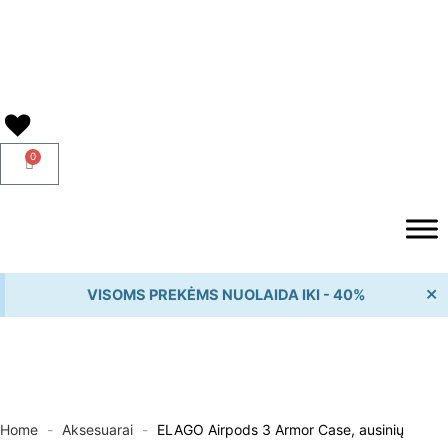
Pereiti
prie
turinio
0
Cart
×
VISOMS PREKĖMS NUOLAIDA IKI - 40%
Home
-
Aksesuarai
-
ELAGO Airpods 3 Armor Case, ausinių