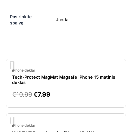
Pasirinkite
Juoda
spalvą
Original
Current
Panašios prekės
price
price
iPhone dėklai
Tech-Protect MagMat Magsafe iPhone 15 matinis
was:
is:
dėklas
€10.99.
€7.99.
€
10.99
€
7.99
Original
Current
price
price
iPhone dėklai