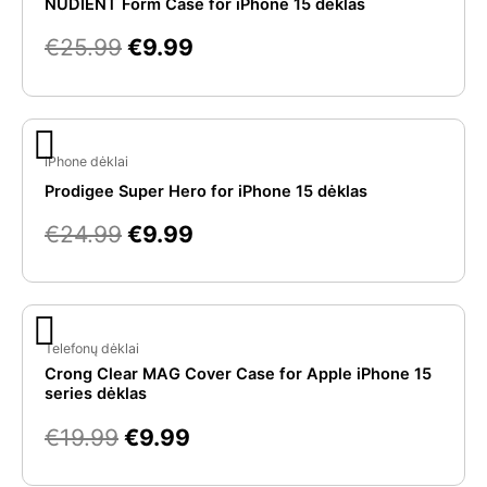
was:
is:
NUDIENT Form Case for iPhone 15 dėklas
€25.99.
€9.99.
€
25.99
€
9.99
Original
Current
price
price
iPhone dėklai
was:
is:
Prodigee Super Hero for iPhone 15 dėklas
€24.99.
€9.99.
€
24.99
€
9.99
Original
Current
price
price
Telefonų dėklai
Crong Clear MAG Cover Case for Apple iPhone 15
was:
is:
series dėklas
€19.99.
€9.99.
€
19.99
€
9.99