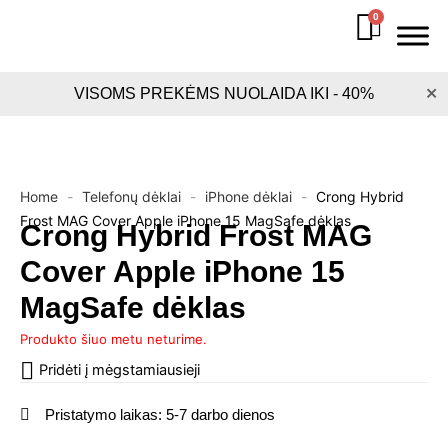
Pereiti
0
Cart
prie
turinio
×
VISOMS PREKĖMS NUOLAIDA IKI - 40%
Home
-
Telefonų dėklai
-
iPhone dėklai
-
Crong Hybrid
Frost MAG Cover Apple iPhone 15 MagSafe dėklas
Crong Hybrid Frost MAG
Cover Apple iPhone 15
MagSafe dėklas
Produkto šiuo metu neturime.
Pridėti į mėgstamiausieji
Pristatymo laikas: 5-7 darbo dienos