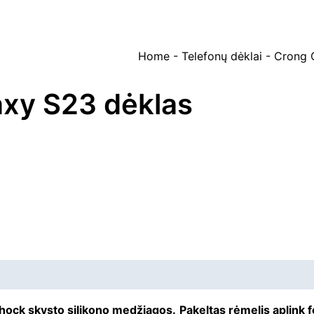
Home
-
Telefonų dėklai
-
Crong 
axy S23 dėklas
hock skysto silikono medžiagos.
Pakeltas rėmelis aplink 