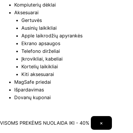
Kompiuterių dėklai
Aksesuarai
Gertuvės
Ausinių laikikliai
Apple laikrodžių apyrankės
Ekrano apsaugos
Telefono dirželiai
Įkrovikliai, kabeliai
Kortelių laikikliai
Kiti aksesuarai
MagSafe priedai
Išpardavimas
Dovanų kuponai
VISOMS PREKĖMS NUOLAIDA IKI - 40%
×