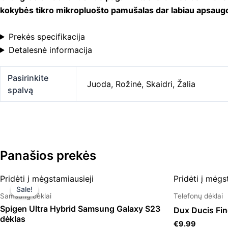
kokybės tikro mikropluošto pamušalas dar labiau apsaugo
Prekės specifikacija
Detalesnė informacija
Pasirinkite
Juoda
,
Rožinė
,
Skaidri
,
Žalia
spalvą
Panašios prekės
Original
Current
Pridėti į mėgstamiausieji
Pridėti į mėgs
price
price
Sale!
Sale!
was:
is:
Samsung dėklai
Telefonų dėklai
€16.99.
€10.49.
Spigen Ultra Hybrid Samsung Galaxy S23
Dux Ducis Fin
dėklas
€
9.99