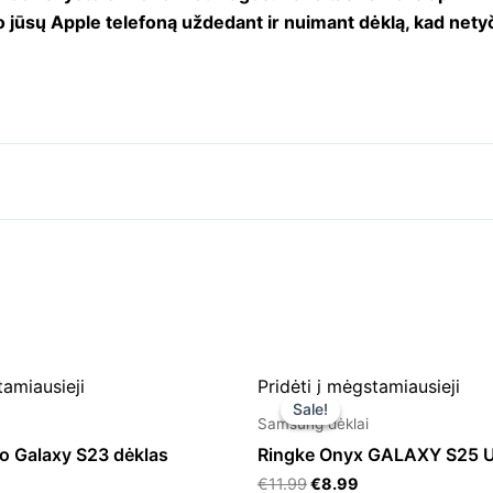
 jūsų Apple telefoną uždedant ir nuimant dėklą, kad nety
Original
Current
tamiausieji
Pridėti į mėgstamiausieji
price
price
Sale!
Sale!
was:
is:
Samsung dėklai
€11.99.
€8.99.
o Galaxy S23 dėklas
Ringke Onyx GALAXY S25 Ul
€
11.99
€
8.99