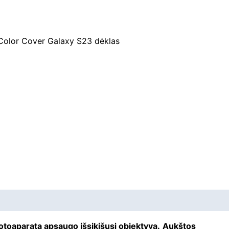
Color Cover Galaxy S23 dėklas
fotoaparatą apsaugo išsikišusį objektyvą.
Aukštos