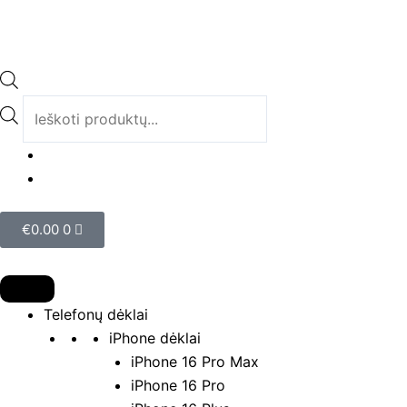
Pereiti
prie
turinio
Products
search
Cart
€
0.00
0
Telefonų dėklai
iPhone dėklai
iPhone 16 Pro Max
iPhone 16 Pro