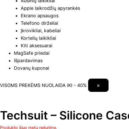
Ausinių laikikliai
Apple laikrodžių apyrankės
Ekrano apsaugos
Telefono dirželiai
Įkrovikliai, kabeliai
Kortelių laikikliai
Kiti aksesuarai
MagSafe priedai
Išpardavimas
Dovanų kuponai
VISOMS PREKĖMS NUOLAIDA IKI - 40%
×
Techsuit – Silicone Case
Produkto šiuo metu neturime.