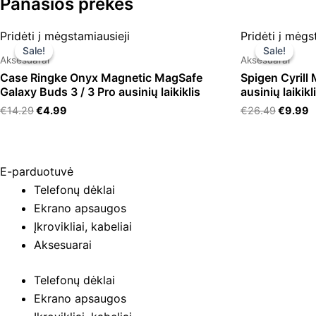
Panašios prekės
Original
Current
Original
C
Pridėti į mėgstamiausieji
Pridėti į mėgs
price
price
price
p
Sale!
Sale!
Sale!
Sale!
was:
is:
was:
is
Aksesuarai
Aksesuarai
€14.29.
€4.99.
€26.49
€
Case Ringke Onyx Magnetic MagSafe
Spigen Cyrill
Galaxy Buds 3 / 3 Pro ausinių laikiklis
ausinių laikikl
€
14.29
€
4.99
€
26.49
€
9.99
E-parduotuvė
Telefonų dėklai
Ekrano apsaugos
Įkrovikliai, kabeliai
Aksesuarai
Telefonų dėklai
Ekrano apsaugos