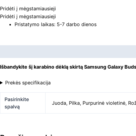
Pridėti į mėgstamiausieji
Pridėti į mėgstamiausieji
Pristatymo laikas: 5-7 darbo dienos
Aprašymas
Papildoma informacija
Išbandykite šį karabino dėklą skirtą Samsung Galaxy Buds
Prekės specifikacija
Pasirinkite
Juoda
,
Pilka
,
Purpurinė violetinė
,
Rož
spalvą