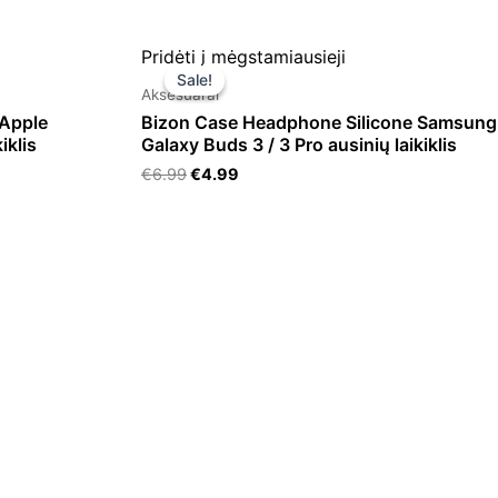
Original
Current
Pridėti į mėgstamiausieji
price
price
Sale!
Sale!
was:
is:
Aksesuarai
€6.99.
€4.99.
 Apple
Bizon Case Headphone Silicone Samsung
iklis
Galaxy Buds 3 / 3 Pro ausinių laikiklis
€
6.99
€
4.99