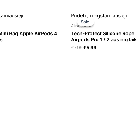
urrent
Original
Current
tamiausieji
Pridėti į mėgstamiausieji
rice
price
price
Sale!
Sale!
:
was:
is:
Aksesuarai
.
9.99.
€7.99.
€5.99.
 Mini Bag Apple AirPods 4
Tech-Protect Silicone Rope
is
Airpods Pro 1 / 2 ausinių laik
€
7.99
€
5.99