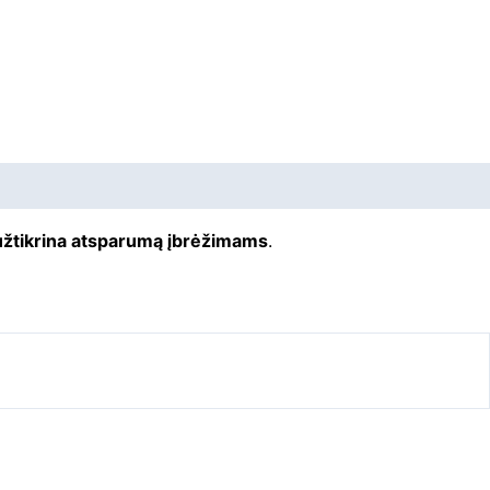
 užtikrina atsparumą įbrėžimams
.