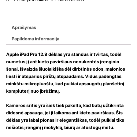
Aprašymas
Papildoma informacija
Apple iPad Pro 12.9 dėklas yra standus ir tvirtas, todėl
numetus jį ant kieto paviršiaus nenukentės įrenginio
šonai. Išvaizda šiuolaikiška dėl dirbtinės odos, malonios
liesti ir atsparios pirštų atspaudams. Vidus padengtas
minkštu mikropluoštu, kad puikiai apsaugotų planšetinį
kompiuterį nuo įbrėžimų.
Kameros sritis yra šiek tiek pakelta, kad būtų užtikrinta
didesnė apsauga, jei ji laikoma ant kieto paviršiaus. Šis
dėklas yra labai plonas ir elegantiškas, todėl puikiai tiks
nešiotis įrenginį į mokyklą, biurą ar atostogų metu.