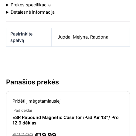
Prekės specifikacija
Detalesnė informacija
Pasirinkite
Juoda
,
Mėlyna
,
Raudona
spalvą
Panašios prekės
Original
Current
Pridėti į mėgstamiausieji
price
price
was:
is:
iPad dėklai
ESR Rebound Magnetic Case for iPad Air 13″/ Pro
€27.99.
€19.99.
12.9 dėklas
€
27.99
€
19.99