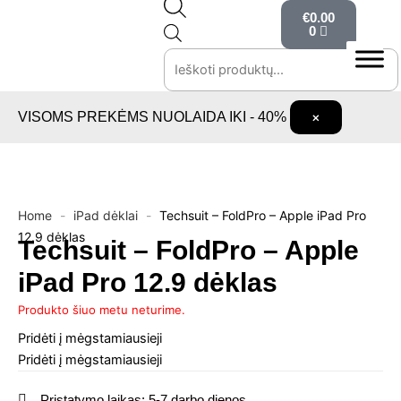
Cart
Pereiti
Products
€
0.00
prie
search
0
turinio
VISOMS PREKĖMS NUOLAIDA IKI - 40%
×
Home
-
iPad dėklai
-
Techsuit – FoldPro – Apple iPad Pro
12.9 dėklas
Techsuit – FoldPro – Apple
iPad Pro 12.9 dėklas
Produkto šiuo metu neturime.
Pridėti į mėgstamiausieji
Pridėti į mėgstamiausieji
Pristatymo laikas: 5-7 darbo dienos