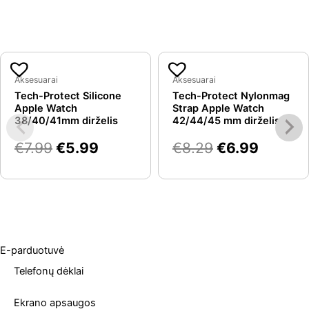
Original
Current
Original
Curren
Panašios prekės
price
price
price
price
Aksesuarai
Aksesuarai
Tech-Protect Silicone
Tech-Protect Nylonmag
was:
is:
was:
is:
Apple Watch
Strap Apple Watch
€7.99.
€5.99.
€8.29.
€6.99.
38/40/41mm dirželis
42/44/45 mm dirželis
€
7.99
€
5.99
€
8.29
€
6.99
E-parduotuvė
Telefonų dėklai
Ekrano apsaugos