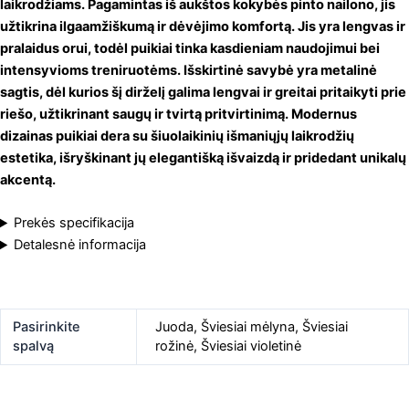
laikrodžiams. Pagamintas iš aukštos kokybės pinto nailono, jis
užtikrina ilgaamžiškumą ir dėvėjimo komfortą. Jis yra lengvas ir
pralaidus orui, todėl puikiai tinka kasdieniam naudojimui bei
intensyvioms treniruotėms. Išskirtinė savybė yra metalinė
sagtis, dėl kurios šį dirželį galima lengvai ir greitai pritaikyti prie
riešo, užtikrinant saugų ir tvirtą pritvirtinimą. Modernus
dizainas puikiai dera su šiuolaikinių išmaniųjų laikrodžių
estetika, išryškinant jų elegantišką išvaizdą ir pridedant unikalų
akcentą.
Prekės specifikacija
Detalesnė informacija
Pasirinkite
Juoda
,
Šviesiai mėlyna
,
Šviesiai
spalvą
rožinė
,
Šviesiai violetinė