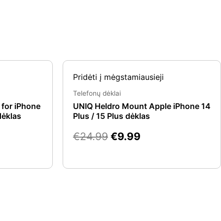
rent
Original
Current
Pridėti į mėgstamiausieji
e
price
price
was:
is:
Telefonų dėklai
.99.
€24.99.
€9.99.
 for iPhone
UNIQ Heldro Mount Apple iPhone 14
dėklas
Plus / 15 Plus dėklas
€
24.99
€
9.99