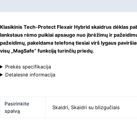
Aprašymas
Papildoma informacija
Klasikinis Tech-Protect Flexair Hybrid skaidrus dėklas pabr
lankstaus rėmo puikiai apsaugo nuo įbrėžimų ir pažeidimų,
pažeidimų, pakeldama telefoną tiesiai virš lygaus paviršia
visų „MagSafe“ funkciją turinčių priedų.
Prekės specifikacija
Detalesnė informacija
Pasirinkite
Skaidri
,
Skaidri su blizgučiais
spalvą