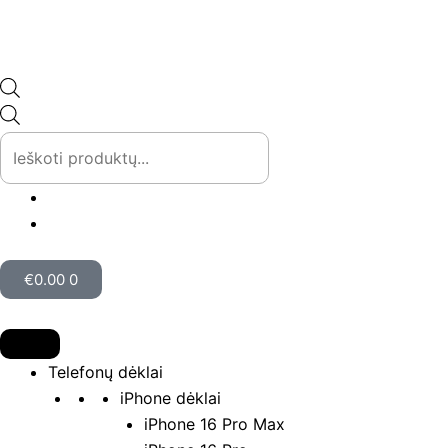
Pereiti
prie
turinio
Products
search
Cart
€
0.00
0
Telefonų dėklai
iPhone dėklai
iPhone 16 Pro Max