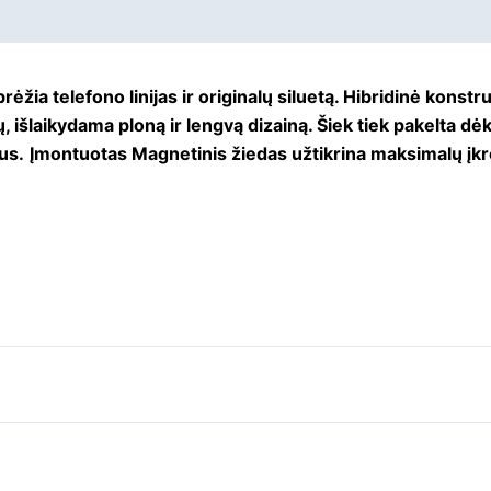
ėžia telefono linijas ir originalų siluetą. Hibridinė konstr
 išlaikydama ploną ir lengvą dizainą. Šiek tiek pakelta dė
us.
Įmontuotas Magnetinis žiedas užtikrina maksimalų įkr