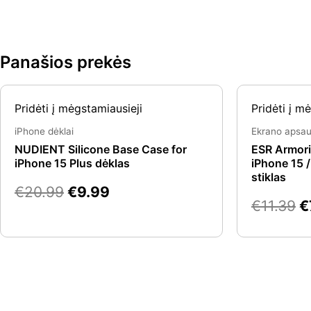
Panašios prekės
Original
Current
O
Pridėti į mėgstamiausieji
Pridėti į m
price
price
p
was:
is:
w
iPhone dėklai
Ekrano apsa
€20.99.
€9.99.
€
NUDIENT Silicone Base Case for
ESR Armori
iPhone 15 Plus dėklas
iPhone 15 /
stiklas
€
20.99
€
9.99
€
11.39
€