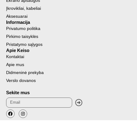
Ekrano apsaugos
Įkrovikliai, kabeliai
Aksesuarai
Informacija
Privatumo politika
Pirkimo taisyklės
Pristatymo sąlygos
Apie Keiso
Kontaktai
Apie mus
Didmeninė prekyba
Verslo dovanos
Sekite mus
Submit
Email
F
I
a
n
c
s
© 2026 Keiso Products EMEA Unlimited, All Rights Reserved
e
t
b
a
o
g
o
r