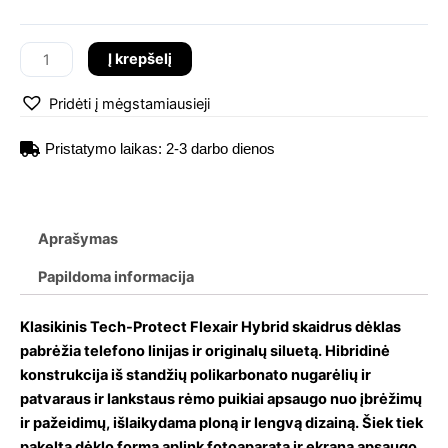
Flexair
Hybrid
Į krepšelį
MagSafe
Apple
Pridėti į mėgstamiausieji
iPhone
14
Pristatymo laikas: 2-3 darbo dienos
Pro
dėklas
Aprašymas
Papildoma informacija
Klasikinis Tech-Protect Flexair Hybrid skaidrus dėklas
pabrėžia telefono linijas ir originalų siluetą. Hibridinė
konstrukcija iš standžių polikarbonato nugarėlių ir
patvaraus ir lankstaus rėmo puikiai apsaugo nuo įbrėžimų
ir pažeidimų, išlaikydama ploną ir lengvą dizainą. Šiek tiek
pakelta dėklo forma aplink fotoaparatą ir ekraną apsaugo