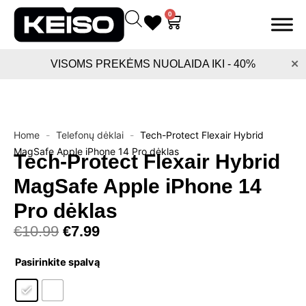
Pereiti
0
Cart
prie
turinio
×
VISOMS PREKĖMS NUOLAIDA IKI - 40%
Home
-
Telefonų dėklai
-
Tech-Protect Flexair Hybrid
MagSafe Apple iPhone 14 Pro dėklas
Tech-Protect Flexair Hybrid
MagSafe Apple iPhone 14
Pro dėklas
Original
Current
€
10.99
€
7.99
price
price
produkto
was:
is:
Pasirinkite spalvą
kiekis:
€10.99.
€7.99.
Tech-
Protect