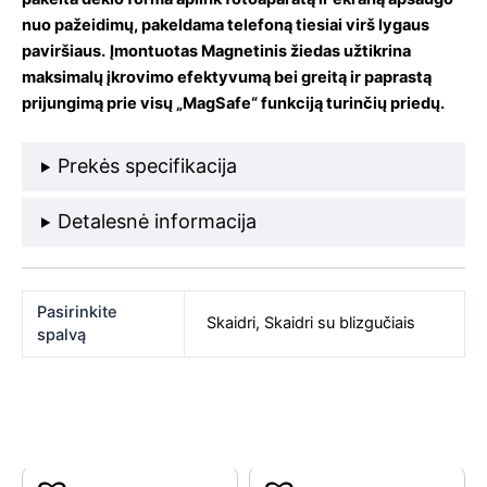
nuo pažeidimų, pakeldama telefoną tiesiai virš lygaus
paviršiaus.
Įmontuotas Magnetinis žiedas užtikrina
maksimalų įkrovimo efektyvumą bei greitą ir paprastą
prijungimą prie visų „MagSafe“ funkciją turinčių priedų.
Prekės specifikacija
Detalesnė informacija
Pasirinkite
Skaidri
,
Skaidri su blizgučiais
spalvą
Original
Current
Original
Curr
Panašios prekės