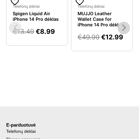
price
price
price
pric
Telefonų dėklai
Telefonų dėklai
Spigen Liquid Air
MUJJO Leather
was:
is:
was:
is:
iPhone 14 Pro dėklas
Wallet Case for
€13.49.
€8.99.
€49.99.
€12.
iPhone 14 Pro dėklas
€
13.49
€
8.99
€
49.99
€
12.99
E-parduotuvė
Telefonų dėklai