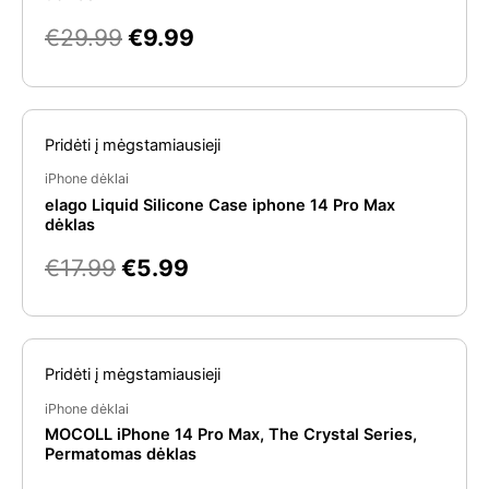
€
29.99
€
9.99
Original
Current
Pridėti į mėgstamiausieji
price
price
was:
is:
iPhone dėklai
elago Liquid Silicone Case iphone 14 Pro Max
€17.99.
€5.99.
dėklas
€
17.99
€
5.99
Pridėti į mėgstamiausieji
iPhone dėklai
MOCOLL iPhone 14 Pro Max, The Crystal Series,
Permatomas dėklas