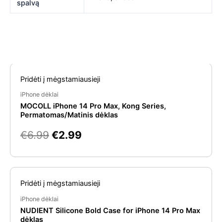
spalvą
Original
Current
Panašios prekės
Pridėti į mėgstamiausieji
price
price
was:
is:
iPhone dėklai
MOCOLL iPhone 14 Pro Max, Kong Series,
€6.99.
€2.99.
Permatomas/Matinis dėklas
€
6.99
€
2.99
Original
Current
Pridėti į mėgstamiausieji
price
price
was:
is:
iPhone dėklai
NUDIENT Silicone Bold Case for iPhone 14 Pro Max
€29.99.
€9.99.
dėklas