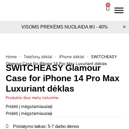
Pereiti
0
Cart
prie
turinio
×
VISOMS PREKĖMS NUOLAIDA IKI - 40%
Home
-
Telefonų dėklai
-
iPhone dėklai
-
SWITCHEASY
Glamour Case for iPhone 14 Pro Max Luxuriant dėklas
SWITCHEASY Glamour
Case for iPhone 14 Pro Max
Luxuriant dėklas
Produkto šiuo metu neturime.
Pridėti į mėgstamiausieji
Pridėti į mėgstamiausieji
Pristatymo laikas: 5-7 darbo dienos