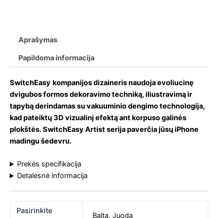
Aprašymas
Papildoma informacija
SwitchEasy
kompanijos dizaineris naudoja evoliucinę
dvigubos formos dekoravimo techniką, iliustravimą ir
tapybą derindamas su vakuuminio dengimo technologija,
kad pateiktų 3D vizualinį efektą ant korpuso galinės
plokštės. SwitchEasy Artist serija paverčia jūsų iPhone
madingu šedevru.
Prekės specifikacija
Detalesnė informacija
Pasirinkite
Balta
,
Juoda