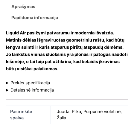
Aprašymas
Papildoma informacija
Liquid Air pasižymi patvarumu ir modernia išvaizda.
Matinis dėklas išgraviruotas geometriniu raštu, kad būtų
lengva suimti ir kuris atsparus pirštų atspaudų dėmėms.
Jo lankstus vienas sluoksnis yra plonas ir patogus naudoti
kišenėje, o tai taip pat užtikrina, kad belaidis įkrovimas
būtų visiškai palaikomas.
Prekės specifikacija
Detalesnė informacija
Pasirinkite
Juoda
,
Pilka
,
Purpurinė violetinė
,
spalvą
Žalia