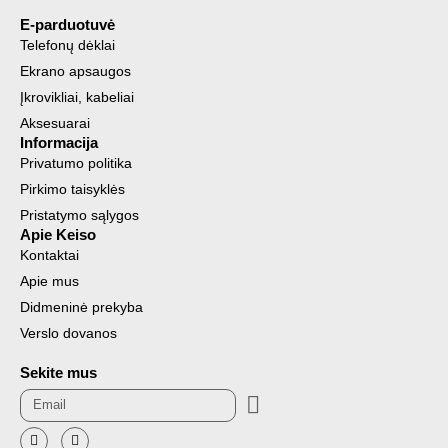
E-parduotuvė
Telefonų dėklai
Ekrano apsaugos
Įkrovikliai, kabeliai
Aksesuarai
Informacija
Privatumo politika
Pirkimo taisyklės
Pristatymo sąlygos
Apie Keiso
Kontaktai
Apie mus
Didmeninė prekyba
Verslo dovanos
Sekite mus
Submit
Email
F
I
a
n