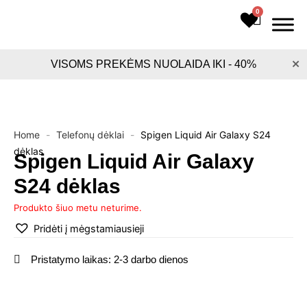
Pereiti
0
Cart
prie
turinio
×
VISOMS PREKĖMS NUOLAIDA IKI - 40%
Home
-
Telefonų dėklai
-
Spigen Liquid Air Galaxy S24
dėklas
Spigen Liquid Air Galaxy
S24 dėklas
Produkto šiuo metu neturime.
Pridėti į mėgstamiausieji
Pristatymo laikas: 2-3 darbo dienos