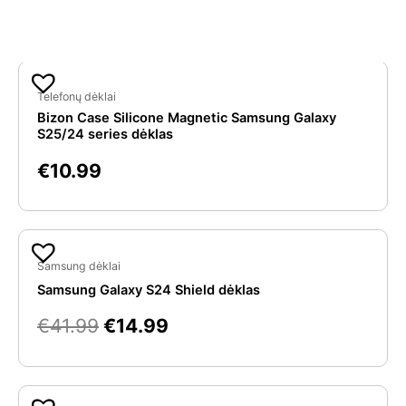
Panašios prekės
Telefonų dėklai
Bizon Case Silicone Magnetic Samsung Galaxy
S25/24 series dėklas
€
10.99
Original
Current
price
price
Samsung dėklai
was:
is:
Samsung Galaxy S24 Shield dėklas
€41.99.
€14.99.
€
41.99
€
14.99
Original
Current