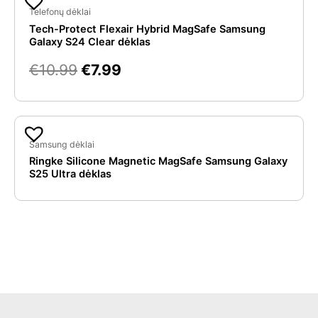
price
price
Telefonų dėklai
Tech-Protect Flexair Hybrid MagSafe Samsung
was:
is:
Galaxy S24 Clear dėklas
€10.99.
€7.99.
€
10.99
€
7.99
Samsung dėklai
Ringke Silicone Magnetic MagSafe Samsung Galaxy
S25 Ultra dėklas