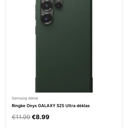
was:
is:
€11.99.
€8.99.
Samsung dėklai
Ringke Onyx GALAXY S25 Ultra dėklas
€
11.99
€
8.99