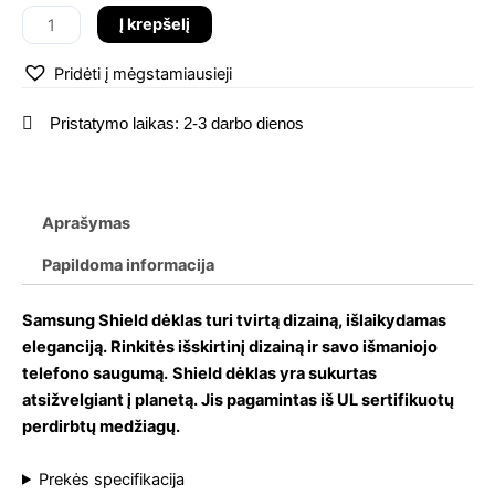
Plus
Į krepšelį
Shield
dėklas
Pridėti į mėgstamiausieji
Pristatymo laikas: 2-3 darbo dienos
Aprašymas
Papildoma informacija
Samsung Shield dėklas turi tvirtą dizainą, išlaikydamas
eleganciją. Rinkitės išskirtinį dizainą ir savo išmaniojo
telefono saugumą.
Shield dėklas yra sukurtas
atsižvelgiant į planetą. Jis pagamintas iš UL sertifikuotų
perdirbtų medžiagų.
Prekės specifikacija