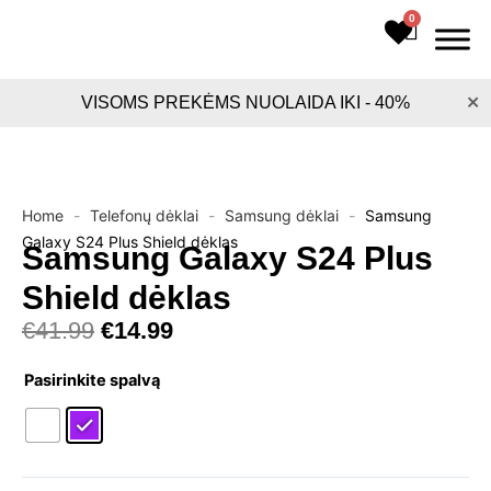
Pereiti
0
Cart
prie
turinio
×
VISOMS PREKĖMS NUOLAIDA IKI - 40%
Home
-
Telefonų dėklai
-
Samsung dėklai
-
Samsung
Galaxy S24 Plus Shield dėklas
Samsung Galaxy S24 Plus
Shield dėklas
Original
Current
€
41.99
€
14.99
price
price
produkto
was:
is:
Pasirinkite spalvą
kiekis:
€41.99.
€14.99.
Samsung
Galaxy
S24