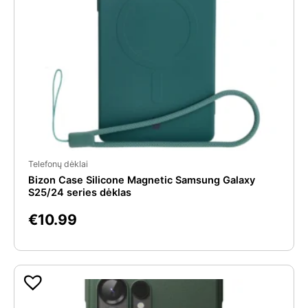
Telefonų dėklai
Bizon Case Silicone Magnetic Samsung Galaxy
S25/24 series dėklas
€
10.99
Original
Current
price
price