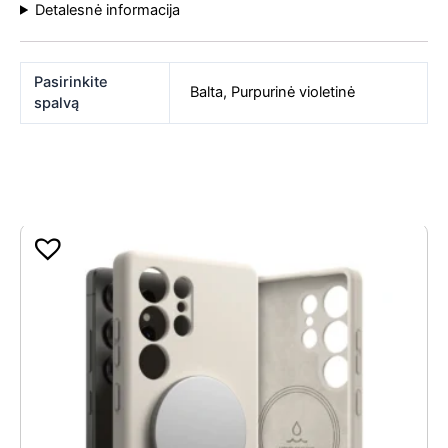
Detalesnė informacija
Pasirinkite
Balta
,
Purpurinė violetinė
spalvą
Panašios prekės