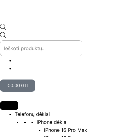
Pereiti
prie
turinio
Products
search
Cart
€
0.00
0
Telefonų dėklai
iPhone dėklai
iPhone 16 Pro Max