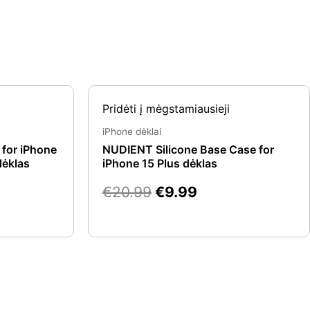
rent
Original
Current
Pridėti į mėgstamiausieji
e
price
price
was:
is:
iPhone dėklai
.99.
€20.99.
€9.99.
 for iPhone
NUDIENT Silicone Base Case for
dėklas
iPhone 15 Plus dėklas
€
20.99
€
9.99