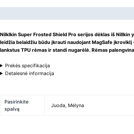
Aprašymas
Papildoma informacija
Nilklkin Super Frosted Shield Pro serijos dėklas iš Nillkin
leidžia belaidžiu būdu įkrauti naudojant MagSafe įkroviklį
lankstus TPU rėmas ir standi nugarėlė. Rėmas palengvina d
Prekės specifikacija
Detalesnė informacija
Pasirinkite
Juoda
,
Mėlyna
spalvą