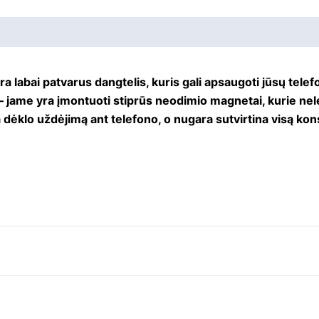
 yra labai patvarus dangtelis, kuris gali apsaugoti jūsų te
 – jame yra įmontuoti stiprūs neodimio magnetai, kurie nele
ėklo uždėjimą ant telefono, o nugara sutvirtina visą kons