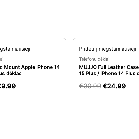
riginal
Current
Original
Cur
ėgstamiausieji
Pridėti į mėgstamiausieji
rice
price
price
pric
was:
is:
was:
is:
ai
Telefonų dėklai
€24.99.
€9.99.
€39.99.
€24
o Mount Apple iPhone 14
MUJJO Full Leather Case
lus dėklas
15 Plus / iPhone 14 Plus 
€
9.99
€
39.99
€
24.99