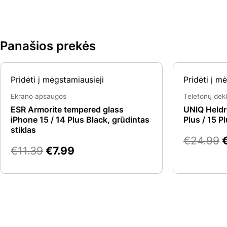
Panašios prekės
Original
Current
O
Pridėti į mėgstamiausieji
Pridėti į m
price
price
p
was:
is:
Ekrano apsaugos
Telefonų dėkl
€11.39.
€7.99.
ESR Armorite tempered glass
UNIQ Heldr
iPhone 15 / 14 Plus Black, grūdintas
Plus / 15 P
stiklas
€
24.99
€
11.39
€
7.99