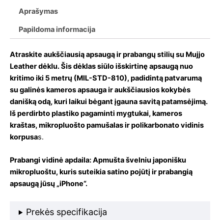
Aprašymas
Papildoma informacija
Atraskite aukščiausią apsaugą ir prabangų stilių su Mujjo
Leather dėklu. Šis dėklas siūlo išskirtinę apsaugą nuo
kritimo iki 5 metrų (MIL-STD-810), padidintą patvarumą
su galinės kameros apsauga ir aukščiausios kokybės
danišką odą, kuri laikui bėgant įgauna savitą patamsėjimą.
Iš perdirbto plastiko pagaminti mygtukai, kameros
kraštas, mikropluošto pamušalas ir polikarbonato vidinis
korpusa
s.
Prabangi vidinė apdaila: Apmušta švelniu japonišku
mikropluoštu, kuris suteikia satino pojūtį ir prabangią
apsaugą jūsų „iPhone“.
Prekės specifikacija