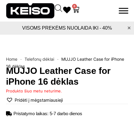
Pereiti
0
Cart
prie
turinio
×
VISOMS PREKĖMS NUOLAIDA IKI - 40%
Home
-
Telefonų dėklai
-
MUJJO Leather Case for iPhone
16 dėklas
MUJJO Leather Case for
iPhone 16 dėklas
Produkto šiuo metu neturime.
Pridėti į mėgstamiausieji
Pristatymo laikas: 5-7 darbo dienos