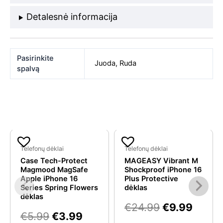
Detalesnė informacija
Pasirinkite
Juoda
,
Ruda
spalvą
Original
Current
Original
Curre
Panašios prekės
price
price
price
price
Telefonų dėklai
Telefonų dėklai
Case Tech-Protect
MAGEASY Vibrant M
was:
is:
was:
is:
Magmood MagSafe
Shockproof iPhone 16
€5.99.
€3.99.
€24.99.
€9.99
Apple iPhone 16
Plus Protective
Series Spring Flowers
dėklas
dėklas
€
24.99
€
9.99
€
5.99
€
3.99