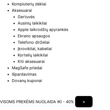
Kompiuterių dėklai
Aksesuarai
Gertuvės
Ausinių laikikliai
Apple laikrodžių apyrankės
Ekrano apsaugos
Telefono dirželiai
Įkrovikliai, kabeliai
Kortelių laikikliai
Kiti aksesuarai
MagSafe priedai
Išpardavimas
Dovanų kuponai
VISOMS PREKĖMS NUOLAIDA IKI - 40%
×