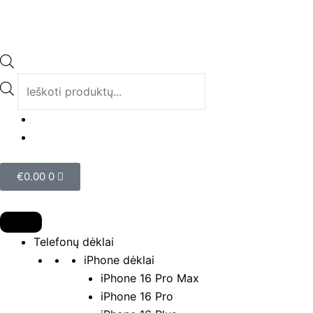
Pereiti
prie
turinio
Products
search
Cart
€
0.00
0
Telefonų dėklai
iPhone dėklai
iPhone 16 Pro Max
iPhone 16 Pro