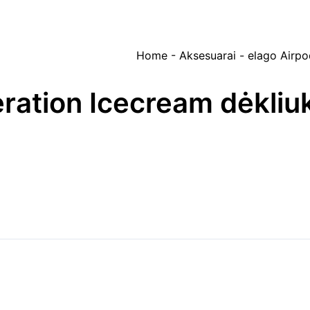
Home
-
Aksesuarai
-
elago Airpo
ration Icecream dėkliu