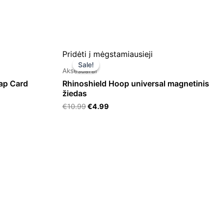
Original
Current
Pridėti į mėgstamiausieji
price
price
Sale!
Sale!
was:
is:
Aksesuarai
€10.99.
€4.99.
ap Card
Rhinoshield Hoop universal magnetinis
žiedas
€
10.99
€
4.99