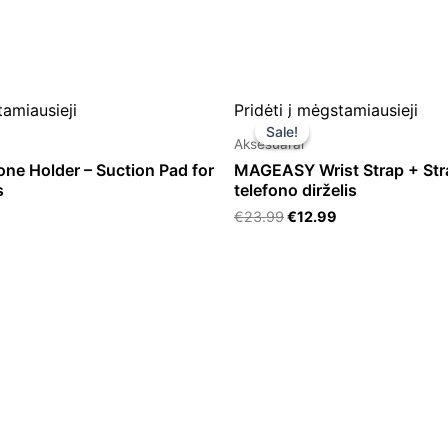
rrent
Original
Current
tamiausieji
Pridėti į mėgstamiausieji
ice
price
price
Sale!
Sale!
was:
is:
Aksesuarai
.99.
€23.99.
€12.99.
one Holder – Suction Pad for
MAGEASY Wrist Strap + Str
s
telefono dirželis
€
23.99
€
12.99