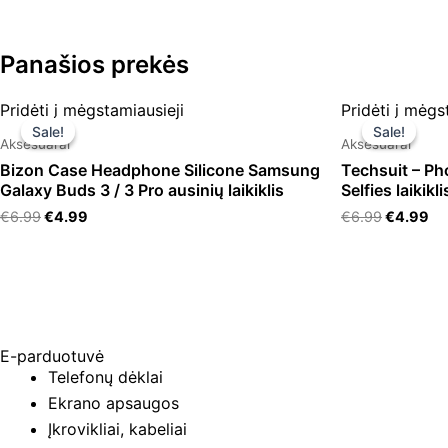
Panašios prekės
Original
Current
Original
Cu
Pridėti į mėgstamiausieji
Pridėti į mėgs
price
price
price
pr
Sale!
Sale!
Sale!
Sale!
was:
is:
was:
is:
Aksesuarai
Aksesuarai
€6.99.
€4.99.
€6.99.
€4
Bizon Case Headphone Silicone Samsung
Techsuit – Ph
Galaxy Buds 3 / 3 Pro ausinių laikiklis
Selfies laikikli
€
6.99
€
4.99
€
6.99
€
4.99
E-parduotuvė
Telefonų dėklai
Ekrano apsaugos
Įkrovikliai, kabeliai