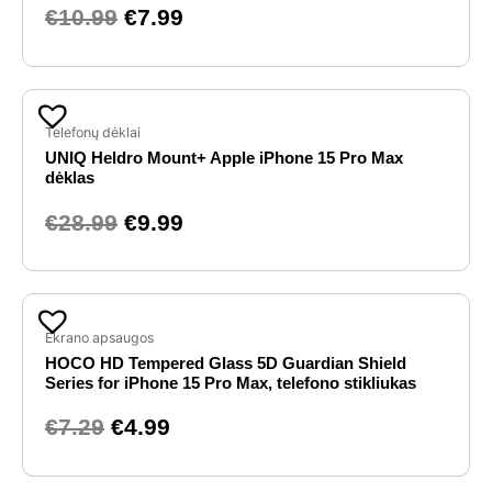
€
10.99
€
7.99
Original
Current
price
price
Telefonų dėklai
UNIQ Heldro Mount+ Apple iPhone 15 Pro Max
was:
is:
dėklas
€28.99.
€9.99.
€
28.99
€
9.99
Original
Current
price
price
Ekrano apsaugos
HOCO HD Tempered Glass 5D Guardian Shield
was:
is:
Series for iPhone 15 Pro Max, telefono stikliukas
€7.29.
€4.99.
€
7.29
€
4.99