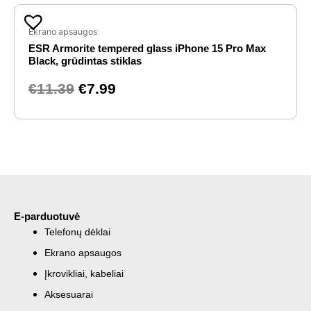
Original
Current
price
price
Ekrano apsaugos
ESR Armorite tempered glass iPhone 15 Pro Max
was:
is:
Black, grūdintas stiklas
€11.39.
€7.99.
€
11.39
€
7.99
E-parduotuvė
Telefonų dėklai
Ekrano apsaugos
Įkrovikliai, kabeliai
Aksesuarai