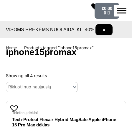
Pereiti
Cart
€
0.00
prie
0
turinio
VISOMS PREKĖMS NUOLAIDA IKI - 40%
×
Home
-
Products tagged “iphone15promax”
iphone15promax
Sorted
by
Showing all 4 results
latest
Original
Current
price
price
Telefonų dėklai
Tech-Protect Flexair Hybrid MagSafe Apple iPhone
was:
is:
15 Pro Max dėklas
€10.99.
€7.99.