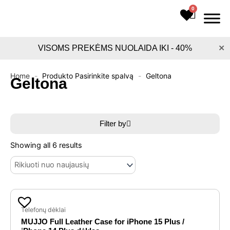
Pereiti
0
Cart
prie
turinio
×
VISOMS PREKĖMS NUOLAIDA IKI - 40%
Home
-
Produkto Pasirinkite spalvą
-
Geltona
Geltona
Filter by
Sorted
by
Showing all 6 results
latest
Original
Current
price
price
Telefonų dėklai
MUJJO Full Leather Case for iPhone 15 Plus /
was:
is: