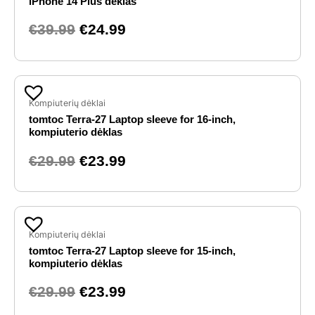
iPhone 14 Plus dėklas
€39.99.
€24.99.
€
39.99
€
24.99
Original
Current
price
price
Kompiuterių dėklai
tomtoc Terra-27 Laptop sleeve for 16-inch,
was:
is:
kompiuterio dėklas
€29.99.
€23.99.
€
29.99
€
23.99
Original
Current
price
price
Kompiuterių dėklai
tomtoc Terra-27 Laptop sleeve for 15-inch,
was:
is:
kompiuterio dėklas
€29.99.
€23.99.
€
29.99
€
23.99