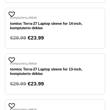
Original
Current
price
price
Kompiuterių dėklai
tomtoc Terra-27 Laptop sleeve for 14-inch,
was:
is:
kompiuterio dėklas
€29.99.
€23.99.
€
29.99
€
23.99
Original
Current
price
price
Kompiuterių dėklai
tomtoc Terra-27 Laptop sleeve for 13-inch,
was:
is:
kompiuterio dėklas
€29.99.
€23.99.
€
29.99
€
23.99
Original
Current
price
price
Kompiuterių dėklai