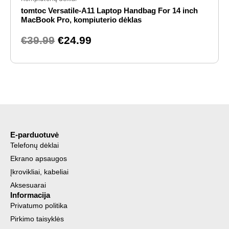
tomtoc Versatile-A11 Laptop Handbag For 14 inch
was:
is:
MacBook Pro, kompiuterio dėklas
€39.99.
€24.99.
€
39.99
€
24.99
E-parduotuvė
Telefonų dėklai
Ekrano apsaugos
Įkrovikliai, kabeliai
Aksesuarai
Informacija
Privatumo politika
Pirkimo taisyklės